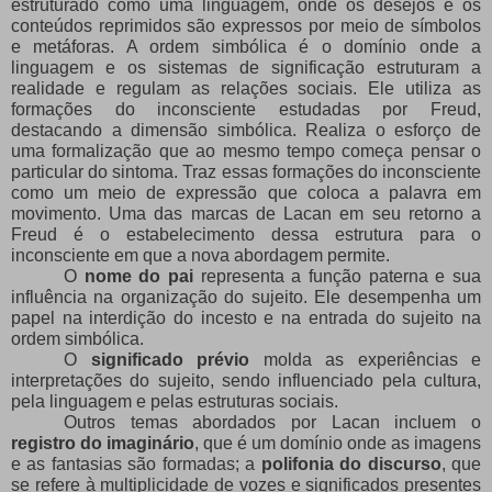
estruturado como uma linguagem, onde os desejos e os
conteúdos reprimidos são expressos por meio de símbolos
e metáforas. A ordem simbólica é o domínio onde a
linguagem e os sistemas de significação estruturam a
realidade e regulam as relações sociais. Ele utiliza as
formações do inconsciente estudadas por Freud,
destacando a dimensão simbólica. Realiza o esforço de
uma formalização que ao mesmo tempo começa pensar o
particular do sintoma. Traz essas formações do inconsciente
como um meio de expressão que coloca a palavra em
movimento. Uma das marcas de Lacan em seu retorno a
Freud é o estabelecimento dessa estrutura para o
inconsciente em que a nova abordagem permite.
O
nome do pai
representa a função paterna e sua
influência na organização do sujeito. Ele desempenha um
papel na interdição do incesto e na entrada do sujeito na
ordem simbólica.
O
significado prévio
molda as experiências e
interpretações do sujeito, sendo influenciado pela cultura,
pela linguagem e pelas estruturas sociais.
Outros temas abordados por Lacan incluem o
registro do imaginário
, que é um domínio onde as imagens
e as fantasias são formadas; a
polifonia do discurso
, que
se refere à multiplicidade de vozes e significados presentes