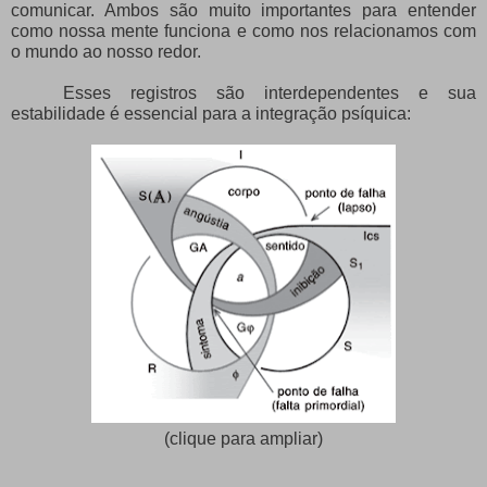
comunicar. Ambos são muito importantes para entender
como nossa mente funciona e como nos relacionamos com
o mundo ao nosso redor.
Esses registros são interdependentes e sua
estabilidade é essencial para a integração psíquica:
(clique para ampliar)